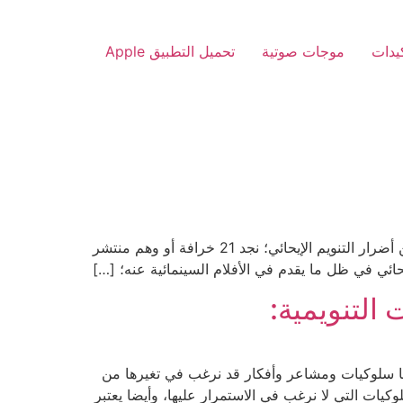
يدات
موجات صوتية
تحميل التطبيق Apple
تعرف على حقيقة التنويم الإيحائي من خلال تعرفك على أكثر الخرافات المنتشرة حوله هناك بعض الأوهام التي انتشرت عن أضرار التنويم الإيحائي؛ نجد 21 خرافة أو وهم منتشر
ائي في ظل ما يقدم في الأفلام السينمائية عنه؛ […]
التنويمية:
دينا سلوكيات ومشاعر وأفكار قد نرغب في تغيرها من
لوكيات التي لا نرغب في الاستمرار عليها، وأيضا يعتبر